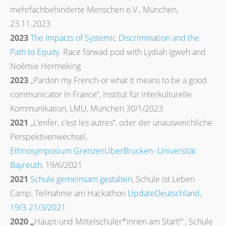
mehrfachbehinderte Menschen e.V., München,
23.11.2023
2023
The Impacts of Systemic Discrimination and the
Path to Equity.
Race forwad pod with Lydiah Igweh and
Noémie Hermeking
2023
„Pardon my French-or what it means to be a good
communicator in France“, Institut für interkulturelle
Kommunikation, LMU, München 30/1/2023
2021
„L’enfer, c’est les autres“, oder der unausweichliche
Perspektivenwechsel,
Ethnosymposium GrenzenÜberBrücken- Universität
Bayreuth
, 19/6/2021
2021
Schule gemeinsam gestalten
, Schule ist Leben
Camp, Teilnahme am Hackathon
UpdateDeutschland,
19/3-21/3/2021
2020 „
Haupt-und Mittelschüler*innen am Start!“ , Schule